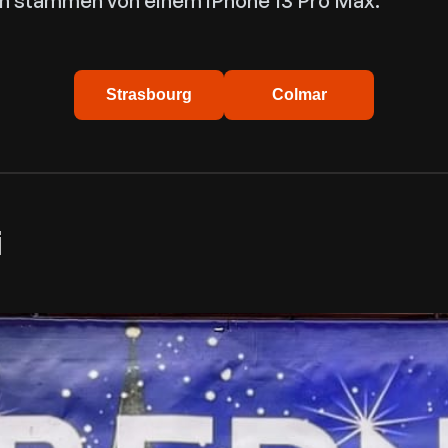
n stammen von einem iPhone 13 Pro Max.
Strasbourg
Colmar
i