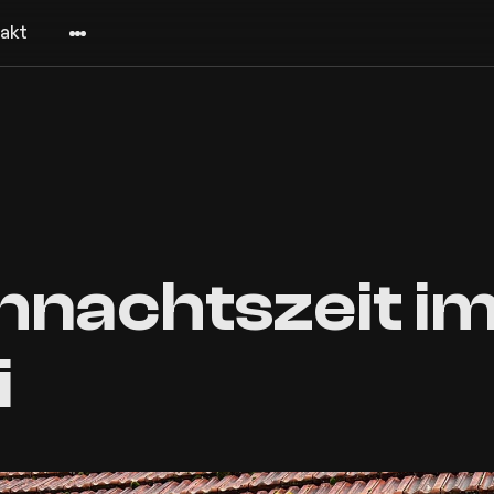
akt
nachtszeit im 
i