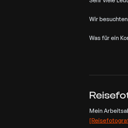
Sehr viele Leut
Wir besuchten
Was für ein K
Reisefo
Mein Arbeitsab
[Reisefotograf