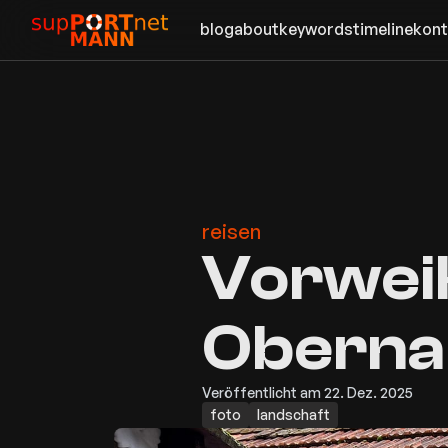
blog
about
keywords
timeline
kont
reisen
Vorweih
Oberna
Veröffentlicht am 22. Dez. 2025
foto
landschaft