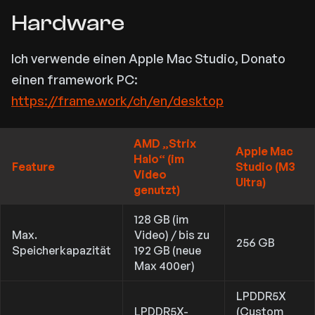
Hardware
Ich verwende einen Apple Mac Studio, Donato
einen framework PC:
https://frame.work/ch/en/desktop
AMD „Strix
Apple Mac
Halo“ (im
Feature
Studio (M3
Video
Ultra)
genutzt)
128 GB (im
Max.
Video) / bis zu
256 GB
Speicherkapazität
192 GB (neue
Max 400er)
LPDDR5X
LPDDR5X-
(Custom