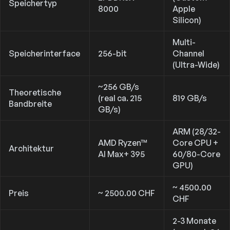
Speichertyp
8000
Apple
Silicon)
Multi-
Speicherinterface
256-bit
Channel
(Ultra-Wide)
~256 GB/s
Theoretische
(real ca. 215
819 GB/s
Bandbreite
GB/s)
ARM (28/32-
AMD Ryzen™
Core CPU +
Architektur
AI Max+ 395
60/80-Core
GPU)
~ 4500.00
Preis
~ 2500.00 CHF
CHF
2-3 Monate